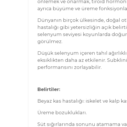
önlemek ve onarmak, tiroid hormonları
ayrıca büyüme ve üreme fonksiyonları
Dünyanın birçok ülkesinde, doğal otl
hastalığı gibi yetersizliğin açık bel
selenyum seviyesi koyunlarda doğurganl
görülmez.
Düşük selenyum içeren tahıl ağırlıklı
eksiklikten daha az etkilenir. Subkl
performansını zorlayabilir.
Belirtiler:
Beyaz kas hastalığı: iskelet ve kalp 
Üreme bozuklukları.
Süt sığırlarında sonunu atamama vak