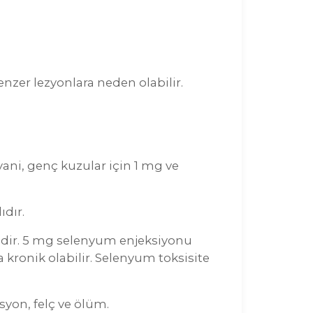
enzer lezyonlara neden olabilir.
yani, genç kuzular için 1 mg ve
dır.
tedir. 5 mg selenyum enjeksiyonu
a kronik olabilir. Selenyum toksisite
asyon, felç ve ölüm.