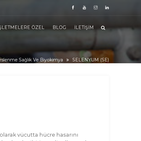
İŞLETMELERE ÖZEL
BLOG
İLETIŞIM
slenme Sağlık Ve Biyokimya
SELENYUM (SE)
olarak vücutta hücre hasarını