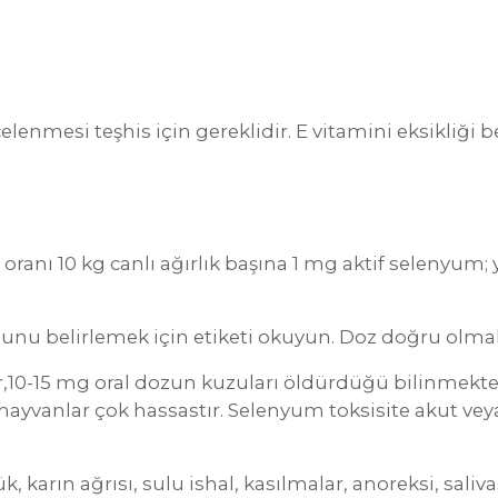
elenmesi teşhis için gereklidir. E vitamini eksikliği b
oranı 10 kg canlı ağırlık başına 1 mg aktif selenyum; 
u belirlemek için etiketi okuyun. Doz doğru olmalı
lir,10-15 mg oral dozun kuzuları öldürdüğü bilinmek
i hayvanlar çok hassastır. Selenyum toksisite akut vey
, karın ağrısı, sulu ishal, kasılmalar, anoreksi, saliv