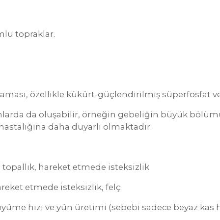
mlu topraklar.
sı, özellikle kükürt-güçlendirilmiş süperfosfat veya
mlarda da oluşabilir, örneğin gebeliğin büyük bölü
 hastalığına daha duyarlı olmaktadır.
allık, hareket etmede isteksizlik
ket etmede isteksizlik, felç
e hızı ve yün üretimi (sebebi sadece beyaz kas has