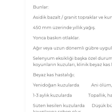
Bunlar:
Asidik bazalt / granit topraklar ve ku
450 mm üzerinde yıllık yağış.
Yonca baskın otlaklar.
Ağır veya uzun dönemli gübre uygulama
Selenyum eksikliği başka özel duru
koyunların kuzuları, klinik beyaz kas
Beyaz kas hastalığı;
Yenidoğan kuzularda Ani ölüm, top
1-3 aylık kuzularda Topallık, hare
Süten kesilen kuzularda Düşük büyüm
kayıplarına sebep olur.