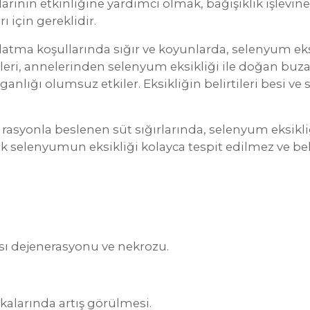
nın etkinliğine yardımcı olmak, bağışıklık işlevine 
 için gereklidir.
atma koşullarında sığır ve koyunlarda, selenyum eks
irtileri, annelerinden selenyum eksikliği ile doğan bu
ığı olumsuz etkiler. Eksikliğin belirtileri besi ve sü
 rasyonla beslenen süt sığırlarında, selenyum eksikliğ
inik selenyumun eksikliği kolayca tespit edilmez ve 
kası dejenerasyonu ve nekrozu.
alarında artış görülmesi.