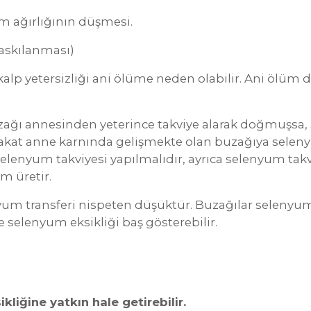
m ağırlığının düşmesi.
askılanması)
kalp yetersizliği ani ölüme neden olabilir. Ani ölü
ağı annesinden yeterince takviye alarak doğmuşsa,
Fakat anne karnında gelişmekte olan buzağıya selenyu
enyum takviyesi yapılmalıdır, ayrıca selenyum takvi
m üretir.
m transferi nispeten düşüktür. Buzağılar selenyum y
elenyum eksikliği baş gösterebilir.
liğine yatkın hale getirebilir.