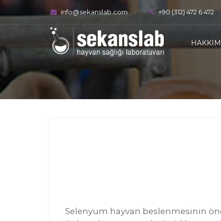
info@sekanslab.com
+90 (312) 472 6 472
HAKKIM
Selenyum hayvan beslenmesinin önemli