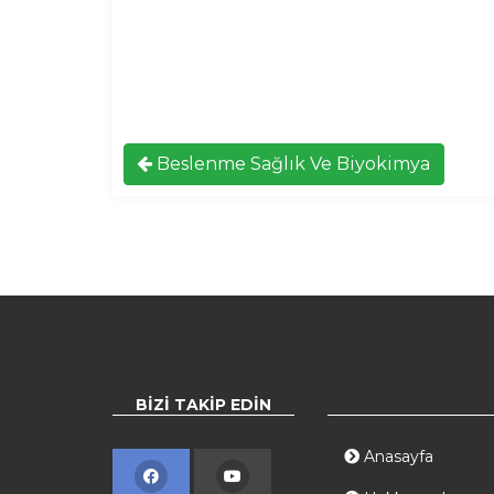
Beslenme Sağlık Ve Biyokimya
BIZI TAKIP EDIN
Anasayfa