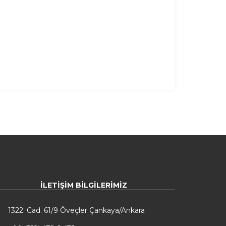
İLETIŞIM BILGILERIMIZ
1322. Cad. 61/9 Öveçler Çankaya/Ankara