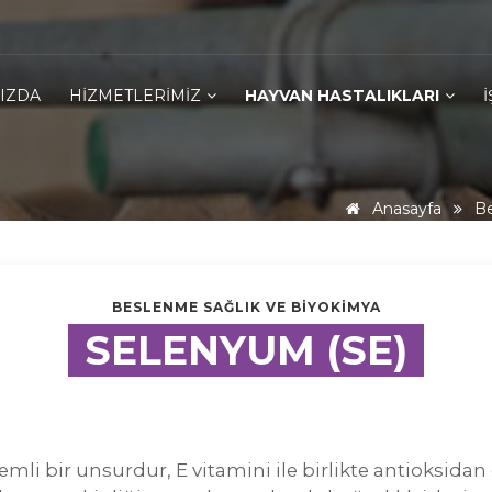
IZDA
HIZMETLERIMIZ
HAYVAN HASTALIKLARI
Anasayfa
Be
BESLENME SAĞLIK VE BIYOKIMYA
SELENYUM (SE)
 bir unsurdur, E vitamini ile birlikte antioksidan 