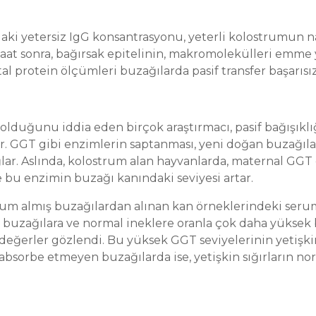
umdaki yetersiz IgG konsantrasyonu, yeterli kolostrumun
saat sonra, bağırsak epitelinin, makromolekülleri emme 
al protein ölçümleri buzağılarda pasif transfer başarısız
 olduğunu iddia eden birçok araştırmacı, pasif bağışıklı
ır. GGT gibi enzimlerin saptanması, yeni doğan buzağıla
lar. Aslında, kolostrum alan hayvanlarda, maternal GGT
e bu enzimin buzağı kanındaki seviyesi artar.
strum almış buzağılardan alınan kan örneklerindeki ser
n buzağılara ve normal ineklere oranla çok daha yüksek 
değerler gözlendi. Bu yüksek GGT seviyelerinin yetişki
absorbe etmeyen buzağılarda ise, yetişkin sığırların no