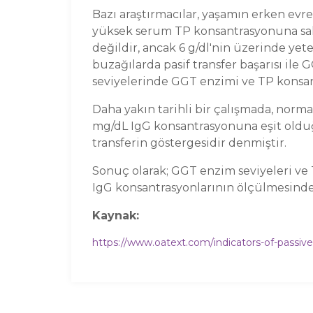
Bazı araştırmacılar, yaşamın erken evr
yüksek serum TP konsantrasyonuna sahi
değildir, ancak 6 g/dl'nin üzerinde yete
buzağılarda pasif transfer başarısı il
seviyelerinde GGT enzimi ve TP konsan
Daha yakın tarihli bir çalışmada, nor
mg/dL IgG konsantrasyonuna eşit olduğu b
transferin göstergesidir denmiştir.
Sonuç olarak; GGT enzim seviyeleri ve 
IgG konsantrasyonlarının ölçülmesinde 
Kaynak:
https://www.oatext.com/indicators-of-passive