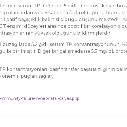
elerinde serum TP değerleri 5 g/dL’ den düşük olan buza
p olanlardan 3 ila 6 kat daha fazla olduğunu bulmuşlar
rli pasif bağışıklık belirtisi olduğu düşünülmektedir. Ar
e GGT enzimi düzeyleri arasında pozitif bir korelasyon 
trasyonlarının yüksek olduğunu bildirmişlerdir.
mal buzağılarda 5.2 g/dL serum TP konsantrasyonunun, 
ildirilmiştir. Diğer bir çalışmada ise 5,5 mg/ dL protein
TP konsantrasyonları, pasif transfer başarısızlığının be
önemli ipuçları sağlar.
-immunity-failure-in-neonatal-calves.php