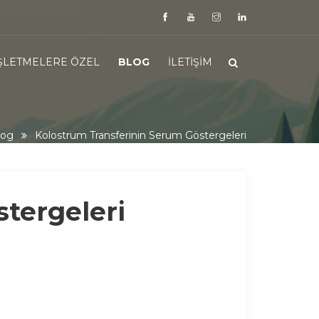
İŞLETMELERE ÖZEL
BLOG
İLETIŞIM
log
Kolostrum Transferinin Serum Göstergeleri
stergeleri